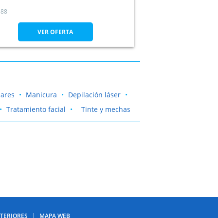
88
VER OFERTA
lares
Manicura
Depilación láser
Tratamiento facial
Tinte y mechas
TERIORES
MAPA WEB