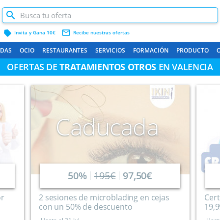
label
mail_outline
Invita y Gana 10€
Recibe nuestras ofertas
ADAS
OCIO
RESTAURANTES
SERVICIOS
FORMACIÓN
PRODUCTO
OFERTAS DE
TRATAMIENTOS OTROS
EN VALENCIA
Caducada
50%
195€
97,50€
or
2 sesiones de microblading en cejas
Cert
con un 50% de descuento
19,