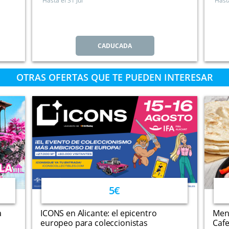
Hasta el
31 Jul
Hast
CADUCADA
OTRAS OFERTAS QUE TE PUEDEN INTERESAR
5€
a
ICONS en Alicante: el epicentro
Menú
europeo para coleccionistas
Cafe