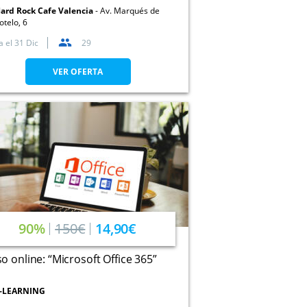
ard Rock Cafe Valencia
Av. Marqués de
otelo, 6
a el
31 Dic
29
VER OFERTA
90%
150€
14,90€
o online: “Microsoft Office 365”
-LEARNING