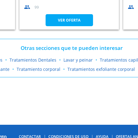
99
VER OFERTA
Otras secciones que te pueden interesar
os
Tratamientos Dentales
Lavar y peinar
Tratamientos capi
jante
Tratamiento corporal
Tratamientos exfoliante corporal
CONTACTAR
CONDICIONES DE USO
AYUDA
OFERTAS AN