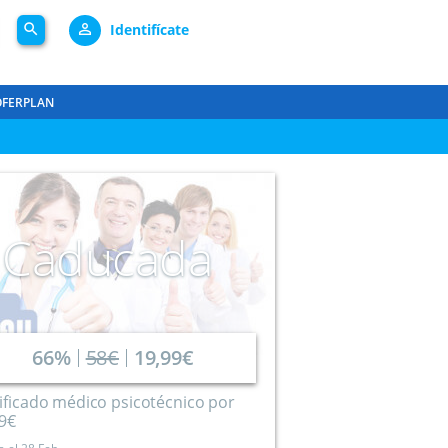
search
person_outline
Identifícate
OFERPLAN
Caducada
66%
58€
19,99€
ificado médico psicotécnico por
99€