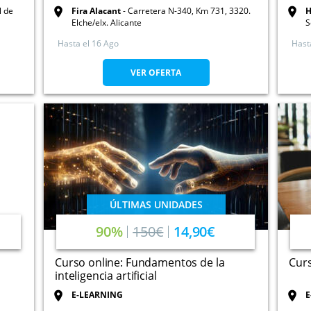
l de
Fira Alacant
Carretera N-340, Km 731, 3320.
H
Elche/elx. Alicante
S
Hasta el
16 Ago
Hast
VER OFERTA
ÚLTIMAS UNIDADES
90%
150€
14,90€
Curso online: Fundamentos de la
Curs
inteligencia artificial
E-LEARNING
E