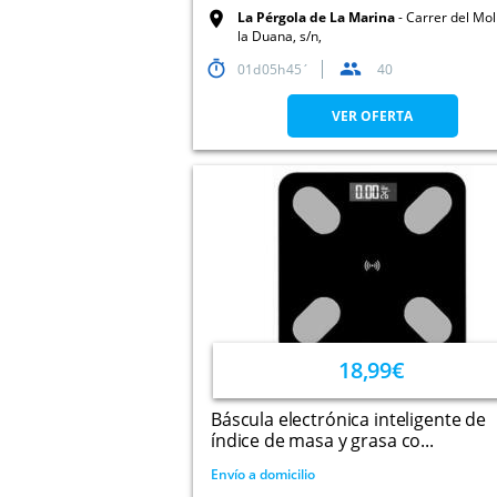
La Pérgola de La Marina
Carrer del Mol
la Duana, s/n,
01
05
45
40
VER OFERTA
18,99€
Báscula electrónica inteligente de
índice de masa y grasa co...
Envío a domicilio