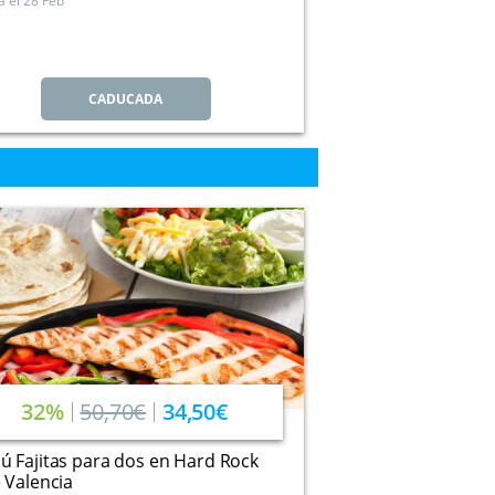
a el
28 Feb
CADUCADA
32%
50,70€
34,50€
 Fajitas para dos en Hard Rock
 Valencia