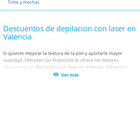
Tinte y mechas
Descuentos de depilacion con laser en
Valencia
Si quieres mejorar la textura de la piel y aportarle mayor
suavidad, Oferplan Las Provincias te ofrece los mejores
descuentos en
depilación con láser en Valencia, Alicante y
Castellón
. Ahorra tiempo en depilación y olvídate del vello de

Ver más
una vez por todas gracias a los centros de Valencia, Calpe,
Cullera y Peñiscola.
Valencia, Calpe, Cullera y Peñiscola son ciudades donde podrás
encontrar los mejores centros especializados en depilación
láser. Benefíciate de estas promociones en todas las zonas del
cuerpo, axilas, ingles, línea alba, medias piernas, muslos,
brazos o antebrazos, cara, areolas, etc.
Elimina el vello de forma permanente cuidando todas las zonas