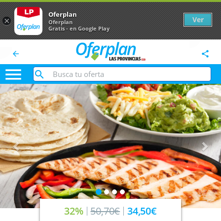
Oferplan
Ver
×
Oferplan
Gratis - en Google Play
arrow_back
share

Anterior
Sig
32%
50,70€
34,50€