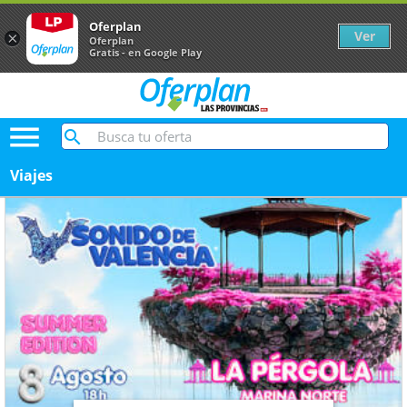
Oferplan
Ver
×
Oferplan
Gratis - en Google Play

Oferplan Las Provincias
Viajes