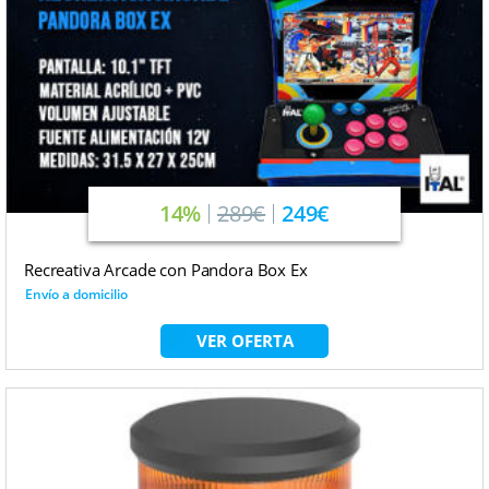
14%
289€
249€
Recreativa Arcade con Pandora Box Ex
Envío a domicilio
VER OFERTA