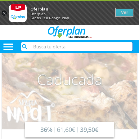
Oferplan
Ver
×
Oferplan
Gratis - en Google Play

Caducada
36%
61,60€
39,50€