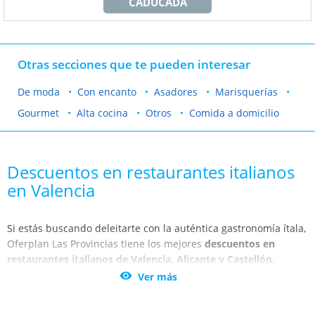
CADUCADA
Otras secciones que te pueden interesar
De moda
Con encanto
Asadores
Marisquerías
Gourmet
Alta cocina
Otros
Comida a domicilio
Descuentos en restaurantes italianos
en Valencia
Si estás buscando deleitarte con la auténtica gastronomía ítala,
Oferplan Las Provincias tiene los mejores
descuentos en
restaurantes italianos de Valencia, Alicante y Castellón.

Ver más
¡Impresiona al mejor precio! No dejes de aprovechar estos
alucinantes descuentos. Transpórtate al mundo de los sabores