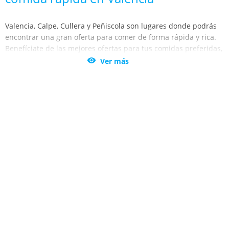
Valencia, Calpe, Cullera y Peñiscola son lugares donde podrás
encontrar una gran oferta para comer de forma rápida y rica.
Benefíciate de las mejores ofertas para tus comidas preferidas,
hamburguesas, perritos calientes, sandwiches, patatas fritas,

Ver más
pizzas, ensaladas y muchísimo más.
Si estás buscando un sitio que pueda satisfacer tu apetito,
Oferplan Las Provincias tiene los mejores
descuentos en
restaurantes de comida rápida en Valencia, Alicante y
Castellón.
No te preocupes por el tiempo y degusta los platos
más sabrosos de Valencia, Calpe, Cullera y Peñiscola. Además,
Valencia, Calpe, Cullera y Peñiscola ofrecen una gran variedad
de opciones para los amantes de este tipo de cocina, desde los
platos más típicos en comida rápida, a los más innovadores de
este sector. Atrévete a descubrir un mundo de sabores con un
solo click, repetirás seguro.
¿Por qué no darle un capricho a tu paladar? Con las
promociones y descuentos de Oferplan Las Provincias no