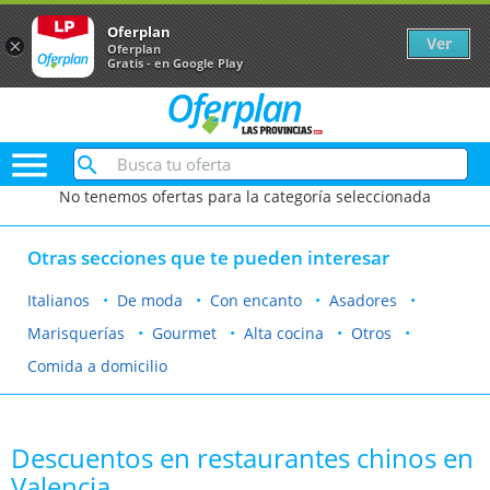
Oferplan
Ver
×
Oferplan
Gratis - en Google Play

No tenemos ofertas para la categoría seleccionada
Otras secciones que te pueden interesar
Italianos
De moda
Con encanto
Asadores
Marisquerías
Gourmet
Alta cocina
Otros
Comida a domicilio
Descuentos en restaurantes chinos en
Valencia