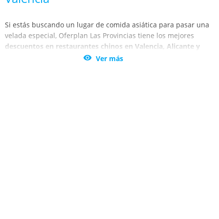
Si estás buscando un lugar de comida asiática para pasar una
velada especial, Oferplan Las Provincias tiene los mejores
descuentos en restaurantes chinos en Valencia, Alicante y
Castellón.
Sucumbe a este capricho y degusta la comida con

Ver más
mayor calidad de Valencia, Calpe, Cullera y Peñiscola.
¡Transpórtate al mundo asiático! No dejes de aprovechar estos
alucinantes descuentos en los restaurantes de tu provincia.
Vuelve a degustar las artes gastronómicas del gigante asiático
con la ayuda de los mejores chefs de Valencia, Calpe, Cullera y
Peñiscola. Hazte con esta oportunidad inigualable.
Valencia, Calpe, Cullera y Peñiscola son lugares donde podrás
encontrar una gran oferta de restaurantes chinos. Benefíciate
de las mejores ofertas en tus platos preferidos: pollo con
almendras, arroz frito tres delicias, pato asado, sopa china,
rollos de primavera, pan chino... ¿Por qué no deleitarte con los
platos que más te apetecen? Satisface tus placeres con las
promociones y descuentos que te brinda Oferplan Las