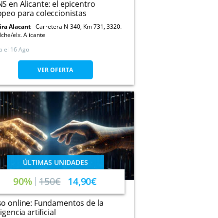
S en Alicante: el epicentro
peo para coleccionistas
ira Alacant
Carretera N-340, Km 731, 3320.
lche/elx. Alicante
a el
16 Ago
VER OFERTA
ÚLTIMAS UNIDADES
90%
150€
14,90€
o online: Fundamentos de la
igencia artificial