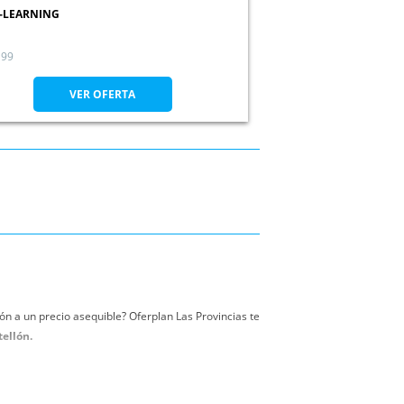
-LEARNING
99
VER OFERTA
n a un precio asequible? Oferplan Las Provincias te
tellón.
Valencia, Calpe, Cullera y Peñiscola, y no pagues un