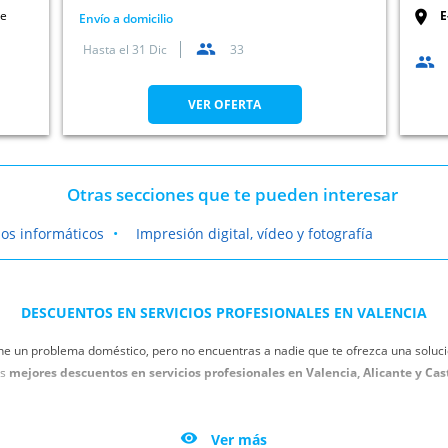
de
E
Envío a domicilio
Hasta el
31 Dic
33
VER OFERTA
Otras secciones que te pueden interesar
ios informáticos
Impresión digital, vídeo y fotografía
DESCUENTOS EN SERVICIOS PROFESIONALES EN VALENCIA
ne un problema doméstico, pero no encuentras a nadie que te ofrezca una solució
os
mejores descuentos en servicios profesionales en Valencia, Alicante y Cas
 las cañerías de tu casa o tu local. Encuentra la mejor oferta de fontaneros en 
pastizal por la reparación. Utiliza los descuentos para servicios de fontanería.

Ver más