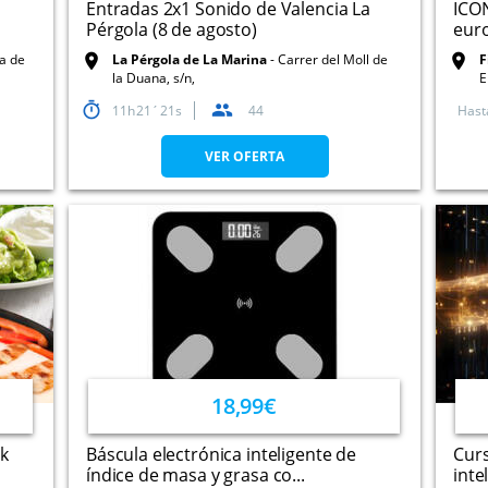
n
Entradas 2x1 Sonido de Valencia La
ICON
Pérgola (8 de agosto)
euro
a de
La Pérgola de La Marina
Carrer del Moll de
F
la Duana, s/n,
E
11
21
20
44
Hast
VER OFERTA
18,99€
ck
Báscula electrónica inteligente de
Curs
índice de masa y grasa co...
intel