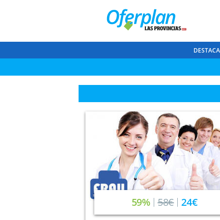
DESTAC
59%
58€
24€