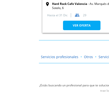
Hard Rock Cafe Valencia
Av. Marqués 
Sotelo, 6
Hasta el
31 Dic
29
VER OFERTA
Servicios profesionales
Otros
Servic
¿Estás buscando un profesional para que te solucio
trae l
No vuelvas a agobiarte cuando tengas una avería con