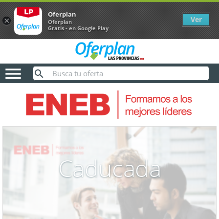
Oferplan
Ver
×
Oferplan
Gratis - en Google Play

Caducada