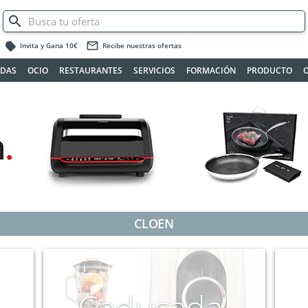
label
mail_outline
Invita y Gana 10€
Recibe nuestras ofertas
ADAS
OCIO
RESTAURANTES
SERVICIOS
FORMACIÓN
PRODUCTO
CLOEN
Caducada