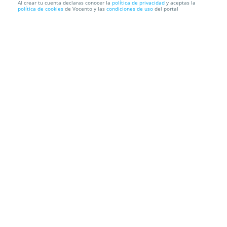
Al crear tu cuenta declaras conocer la
política de privacidad
y aceptas la
política de cookies
de Vocento y las
condiciones de uso
del portal
Menú gourmet en el Restaurante Little Thai por
10,95€
Restaurante Little Thai
Varios restaurantes en Torrente y Valencia
Información local
Condiciones
Localización