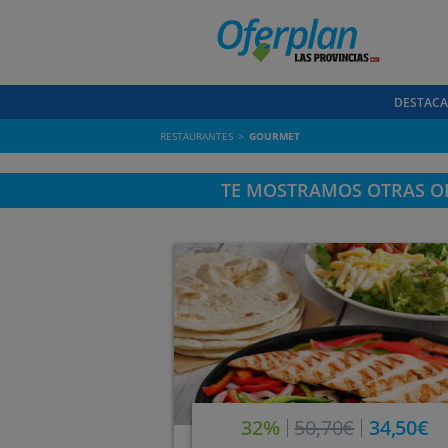
DESTAC
RESTAURANTES
GOURMET
TE MOSTRAMOS OTRAS OF
32%
50,70€
34,50€