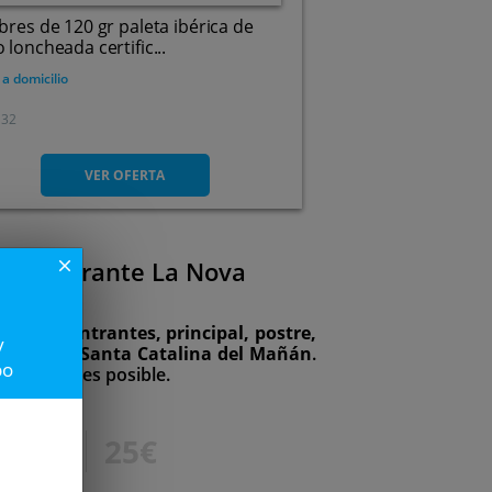
bres de 120 gr paleta ibérica de
 loncheada certific...
 a domicilio
32
VER OFERTA
Restaurante La Nova
close
esto por
entrantes, principal, postre,
y
 la bodega Santa Catalina del Mañán
.
po
na ahora es posible.
35€
25€