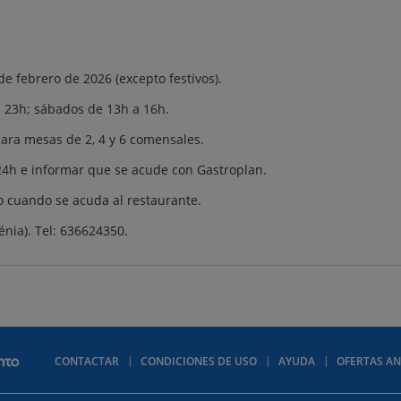
de febrero de 2026 (excepto festivos).
 a 23h; sábados de 13h a 16h.
ara mesas de 2, 4 y 6 comensales.
 24h e informar que se acude con Gastroplan.
o cuando se acuda al restaurante.
énia). Tel: 636624350.
CONTACTAR
CONDICIONES DE USO
AYUDA
OFERTAS AN
Contactar
Aviso legal
Política de privacidad
Política de cookies
Publ