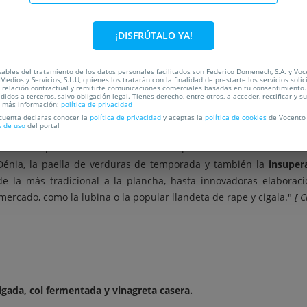
C
¡DISFRÚTALO YA!
OCALIZACIÓN
ables del tratamiento de los datos personales facilitados son Federico Domenech, S.A. y Vo
Medios y Servicios, S.L.U, quienes los tratarán con la finalidad de prestarte los servicios soli
a relación contractual y remitirte comunicaciones comerciales basadas en tu consentimiento.
didos a terceros, salvo obligación legal. Tienes derecho, entre otros, a acceder, rectificar y s
a más información:
política de privacidad
que añade su especial relación con la
cocina marinera
, dado su e
 cuenta declaras conocer la
política de privacidad
y aceptas la
política de cookies
de Vocento 
s de uso
del portal
oductos locales, visitando personalmente las
lonjas de Jávea y 
ntre las especialidades destacan todo tipo de arroces elaborados
Dénia, la paella de verduras de temporada y también la
insuper
e la más tradicional a la plancha, hasta innovadoras elaborac
ercado, como la lubina o la popular llandeta de rape y cigala."
[ 
igada, col fermentada y vinagreta casera.