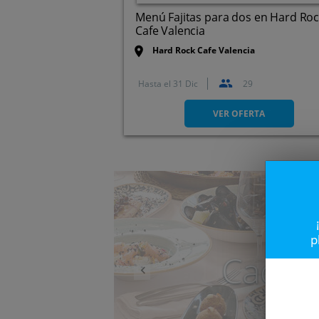
Menú Fajitas para dos en Hard Ro
Cafe Valencia
Hard Rock Cafe Valencia
Hasta el
31 Dic
29
Av. Marqués de Sotelo, 6
VER OFERTA
Anterior
p
Caduc