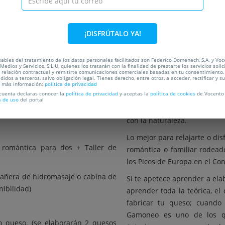
C
¡DISFRÚTALO YA!
OCALIZACIÓN
ables del tratamiento de los datos personales facilitados son Federico Domenech, S.A. y Vo
HOTEL RURAL EL QUESAR 
Medios y Servicios, S.L.U, quienes los tratarán con la finalidad de prestarte los servicios soli
a relación contractual y remitirte comunicaciones comerciales basadas en tu consentimiento.
didos a terceros, salvo obligación legal. Tienes derecho, entre otros, a acceder, rectificar y s
tica para dos
Es el punto de partida id
a más información:
política de privacidad
 cuenta declaras conocer la
política de privacidad
y aceptas la
política de cookies
de Vocento 
descubrir la belleza de A
s de uso
del portal
bañera de hidromasaje o cabina de
plenitud. Una manera de desc
nibilidad)
con la naturaleza.
Lo mejor para relajarte o dis
romántica para dos + Taller de
romántica o familiar rodea
los Picos de Europa en el Co
bañera de hidromasaje o cabina de
Si te apetece aprender a el
nibilidad)
aprender toda la teórica, el
fabricar tu queso; cuando
Gamoneo es uno de los q
io queso. (se elaborarán 2 quesos