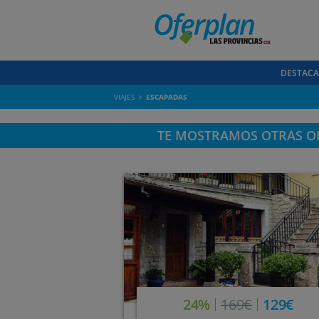
DESTAC
VIAJES
ESCAPADAS
TE MOSTRAMOS OTRAS OF
24%
169€
129€