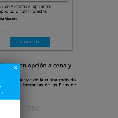
S en Alicante: el epicentro
peo para coleccionistas
ira Alacant
6
22
05
Carretera N-340, Km 731,
3320. Elche/elx. Alicante
VER OFERTA
Picos con opción a cena y
close
ra desconectar de la rutina rodeado
 zonas más hermosas de los Picos de
y
po
108€
79€