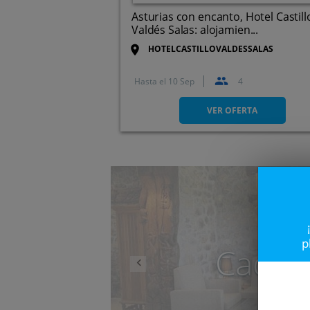
Asturias con encanto, Hotel Castill
Valdés Salas: alojamien...
HOTELCASTILLOVALDESSALAS
Hasta el
10 Sep
4
Plaza de La Campa 1, 33860.
Salas. Asturias
VER OFERTA
Anterior
p
Caduc