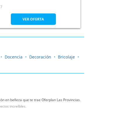
7
VER OFERTA
Docencia
Decoración
Bricolaje
ón en belleza que te trae Oferplan Las Provincias.
ecios increíbles.
ón de la mano de Oferplan Las Provincias. Obtén un
rmes como gran estilista.