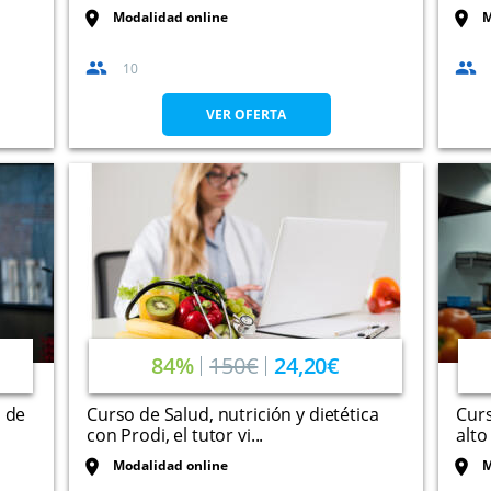
Modalidad online
M
10
VER OFERTA
84%
150€
24,20€
s de
Curso de Salud, nutrición y dietética
Cur
con Prodi, el tutor vi...
alto
Modalidad online
M