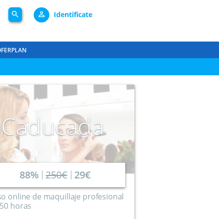
search
person_outline
Identifícate
OFERPLAN
Caducada
88%
250€
29€
o online de maquillaje profesional
250 horas