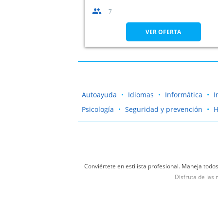
7
VER OFERTA
Autoayuda
Idiomas
Informática
I
Psicología
Seguridad y prevención
H
Conviértete en estilista profesional. Maneja todo
Disfruta de las
Sabemos que la peluquería es tu gran pasión. Cono
título profesional a uno