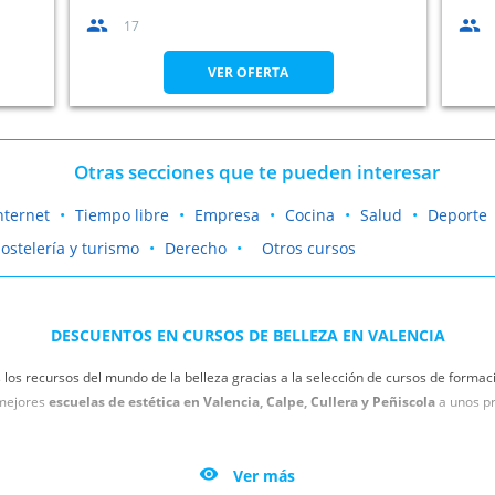
17
VER OFERTA
Otras secciones que te pueden interesar
nternet
Tiempo libre
Empresa
Cocina
Salud
Deporte
ostelería y turismo
Derecho
Otros cursos
DESCUENTOS EN CURSOS DE BELLEZA EN VALENCIA
s los recursos del mundo de la belleza gracias a la selección de cursos de formaci
 mejores
escuelas de estética en Valencia, Calpe, Cullera y Peñiscola
a unos pr
ce los mejores centros para estudiar peluquería en Valencia, Alicante y Castell
s precios inmejorables. Tenemos los mejores descuentos y ofertas para que te fo

Ver más