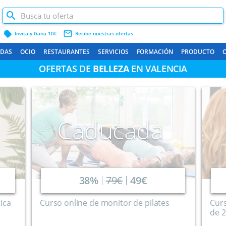
label
mail_outline
Invita y Gana 10€
Recibe nuestras ofertas
ADAS
OCIO
RESTAURANTES
SERVICIOS
FORMACIÓN
PRODUCTO
OFERTAS DE
BELLEZA
EN VALENCIA
Caducada
38%
79€
49€
ica
Curso online de monitor de pilates
Curs
de 