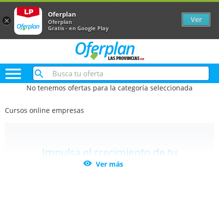
Oferplan
Ver
×
Oferplan
Gratis - en Google Play

No tenemos ofertas para la categoría seleccionada
Cursos online empresas
Impulsa el crecimiento de tu
empresa con nuestros cursos online

Ver más
Descubre nuestra amplia oferta de
cursos online
para empresas
diseñados para potenciar las
habilidades de tu equipo. Formación especializada en
liderazgo, marketing digital, transformación digital,