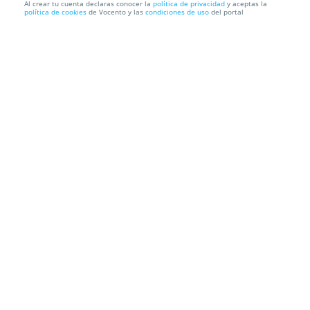
Al crear tu cuenta declaras conocer la
política de privacidad
y aceptas la
política de cookies
de Vocento y las
condiciones de uso
del portal
46%
65€
35€
Tus trámites y declaración de la renta con Taxdown
Taxdown
C. de San Bernardo, 64, 3ª Planta, 28015. Madrid
Información local
Condiciones
Localización