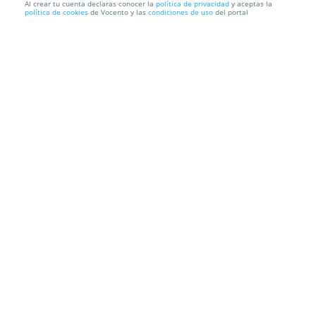
Al crear tu cuenta declaras conocer la
política de privacidad
y aceptas la
política de cookies
de Vocento y las
condiciones de uso
del portal
Reloj colección Niza de cuero sintético y cristales
de Swaro...
Envío a domicilio
Información local
Condiciones