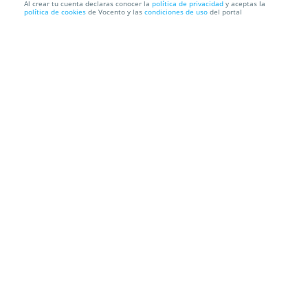
Al crear tu cuenta declaras conocer la
política de privacidad
y aceptas la
política de cookies
de Vocento y las
condiciones de uso
del portal
Pack 4, 6, 8 o 12 recambios de cepillo eléctrico
compatibles...
Envío a domicilio
Información local
Condiciones