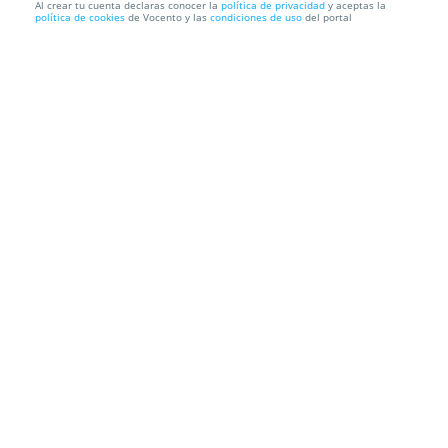
Al crear tu cuenta declaras conocer la
política de privacidad
y aceptas la
política de cookies
de Vocento y las
condiciones de uso
del portal
MBA + Máster a elección o Máster Doble
(Certificación Univer...
ENEB
Información local
Condiciones