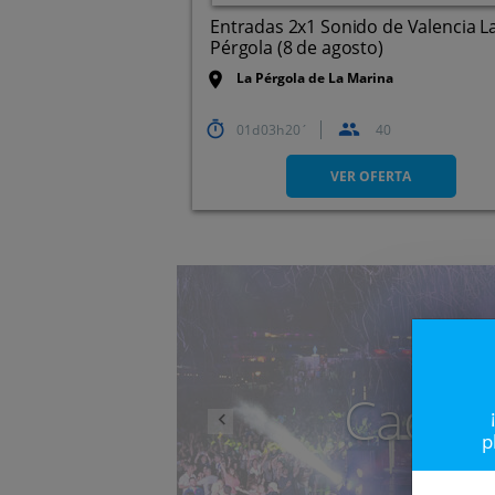
Entradas 2x1 Sonido de Valencia L
Pérgola (8 de agosto)
La Pérgola de La Marina
01
03
20
40
Carrer del Moll de la Duana,
s/n,
VER OFERTA
Anterior
Caduc
p