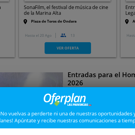
a
SonaFilm, el festival de música de cine
Entr
de la Marina Alta
Lega
Plaza de Toros de Ondara
A
Hasta el
20 Ago
13
Hast
Plaça de Bous d'Ondara,
3760. Ondara. Alicante
VER OFERTA
Entradas para el Hom
Siguiente
2026
El
sábado 4 de julio de 2026
tarde-noche remember que n
entrada por 19,90€ en lugar d
ada
¡No vuelvas a perderte ni una de nuestras oportunidades 
lanes! Apúntate y recibe nuestras comunicaciones a tiem
28%
2