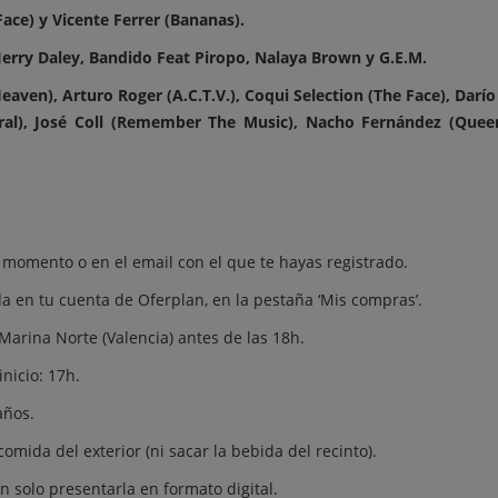
Face) y Vicente Ferrer (Bananas).
Jerry Daley, Bandido Feat Piropo, Nalaya Brown y G.E.M.
aven), Arturo Roger (A.C.T.V.), Coqui Selection (The Face), Darí
iral), José Coll (Remember The Music), Nacho Fernández (Queen
 momento o en el email con el que te hayas registrado.
a en tu cuenta de Oferplan, en la pestaña ‘Mis compras’.
Marina Norte (Valencia) antes de las 18h.
inicio: 17h.
años.
omida del exterior (ni sacar la bebida del recinto).
n solo presentarla en formato digital.