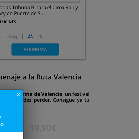
adas Tribuna B para el Circo Raluy
cy en Puerto de S...
LUCINES
a el
06 Sep
10
Calle Fundició, 76 (Puerto de
Sagunto)
VER OFERTA
enaje a la Ruta Valencia
, en La Marina de Valencia
, un festival
close
o te puedes perder. Consigue ya tu
e 27,50€.
y
po
7,50€
19,90€