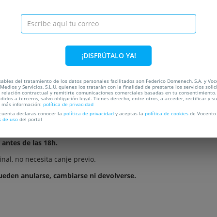
C
OCALIZACIÓN
¡DISFRÚTALO YA!
OCIO | CONCIERTOS VALENCIA
ables del tratamiento de los datos personales facilitados son Federico Domenech, S.A. y Vo
MENAJE A LA RUTA VALENCIA 
Medios y Servicios, S.L.U, quienes los tratarán con la finalidad de prestarte los servicios soli
a relación contractual y remitirte comunicaciones comerciales basadas en tu consentimiento.
didos a terceros, salvo obligación legal. Tienes derecho, entre otros, a acceder, rectificar y s
a más información:
política de privacidad
 cuenta declaras conocer la
política de privacidad
y aceptas la
política de cookies
de Vocento 
s de uso
del portal
 antes de las 18h.
nal, no necesita canje previo.
ueden anularse, cambiarse ni devolverse.