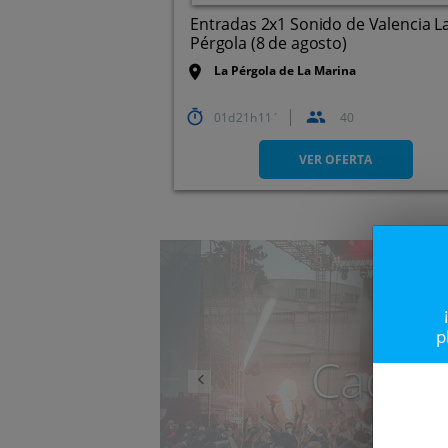
Entradas 2x1 Sonido de Valencia L
Pérgola (8 de agosto)
La Pérgola de La Marina
01
21
11
40
Carrer del Moll de la Duana,
s/n,
VER OFERTA
Anterior
p
Caduc