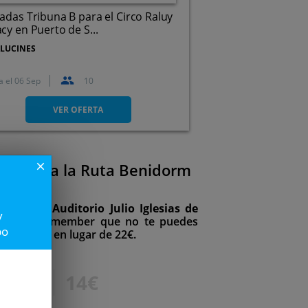
adas Tribuna B para el Circo Raluy
cy en Puerto de S...
LUCINES
a el
06 Sep
10
Calle Fundició, 76 (Puerto de
Sagunto)
VER OFERTA
menaje a la Ruta Benidorm
close
6, en el Auditorio Julio Iglesias de
y
de-noche remember que no te puedes
po
a por 14€ en lugar de 22€.
22€
14€