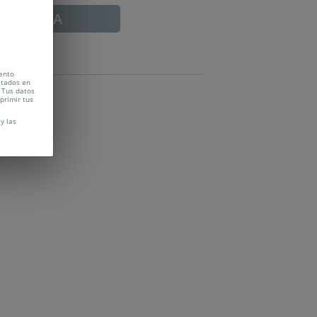
ADUCADA
cento
citados en
 Tus datos
uprimir tus
y las