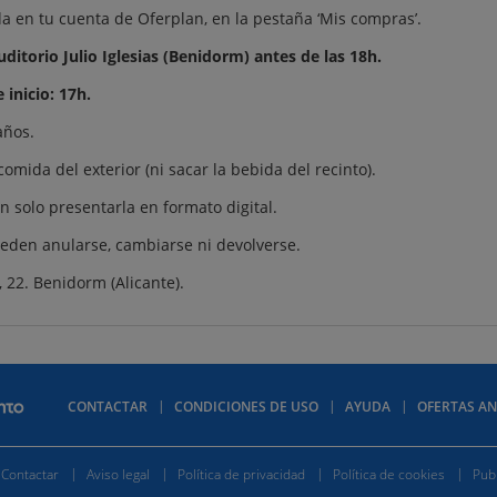
a en tu cuenta de Oferplan, en la pestaña ‘Mis compras’.
ditorio Julio Iglesias (Benidorm) antes de las 18h.
 inicio: 17h.
años.
omida del exterior (ni sacar la bebida del recinto).
n solo presentarla en formato digital.
ueden anularse, cambiarse ni devolverse.
a, 22. Benidorm (Alicante).
CONTACTAR
CONDICIONES DE USO
AYUDA
OFERTAS AN
Contactar
Aviso legal
Política de privacidad
Política de cookies
Publ