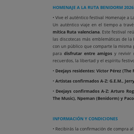
HOMENAJE A LA RUTA BENIDORM 2026
• Vive el auténtico festival Homenaje a 
Un auténtico viaje en el tiempo a trav
mítica Ruta valenciana
. Este festival r
las discotecas más emblemáticas de la
con un público que comparte la misma p
para
disfrutar entre amigos
y revivir 
recuerdos, la libertad y el espíritu fest
•
Deejays residentes: Víctor Pérez (The 
•
Artistas confirmados A-Z: G.E.M., Jerr
•
Deejays confirmados A-Z: Arturo Roger
The Music), Npeman (Benidorm) y Paco 
INFORMACIÓN Y CONDICIONES
• Recibirás la confirmación de compra al