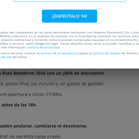
C
¡DISFRÚTALO YA!
OCALIZACIÓN
ables del tratamiento de los datos personales facilitados son Federico Domenech, S.A. y Vo
Medios y Servicios, S.L.U, quienes los tratarán con la finalidad de prestarte los servicios soli
a relación contractual y remitirte comunicaciones comerciales basadas en tu consentimiento.
didos a terceros, salvo obligación legal. Tienes derecho, entre otros, a acceder, rectificar y s
a más información:
política de privacidad
 cuenta declaras conocer la
política de privacidad
y aceptas la
política de cookies
de Vocento 
s de uso
del portal
a Ruta Benidorm 2026 con un ¡36% de descuento!
.
, precio final, iva incluido y sin gastos de gestión.
rm (apertura e inicio: 17:00h).
 antes de las 18h
.
ueden anularse, cambiarse ni devolverse.
nal, no necesita canje previo.