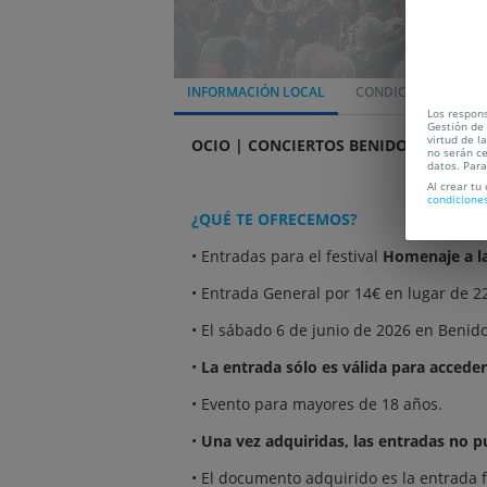
INFORMACIÓN LOCAL
CONDICIONES
L
Los respons
Gestión de 
virtud de l
OCIO | CONCIERTOS BENIDORM
no serán ce
datos. Par
Al crear tu
condicione
¿QUÉ TE OFRECEMOS?
• Entradas para el festival
Homenaje a l
• Entrada General por 14€ en lugar de 22€
• El sábado 6 de junio de 2026 en Benido
•
La entrada sólo es válida para acceder
• Evento para mayores de 18 años.
•
Una vez adquiridas, las entradas no p
• El documento adquirido es la entrada fi