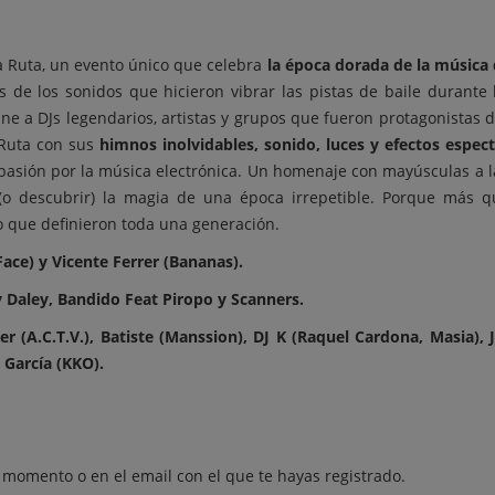
La Ruta, un evento único que celebra
la época dorada de la música 
és de los sonidos que hicieron vibrar las pistas de baile durante
eúne a DJs legendarios, artistas y grupos que fueron protagonistas
 Ruta con sus
himnos inolvidables, sonido, luces y efectos espec
asión por la música electrónica. Un homenaje con mayúsculas a la
(o descubrir) la magia de una época irrepetible. Porque más qu
ivo que definieron toda una generación.
Face) y Vicente Ferrer (Bananas).
y Daley, Bandido Feat Piropo y Scanners.
 (A.C.T.V.), Batiste (Manssion), DJ K (Raquel Cardona, Masia), J
García (KKO).
 momento o en el email con el que te hayas registrado.