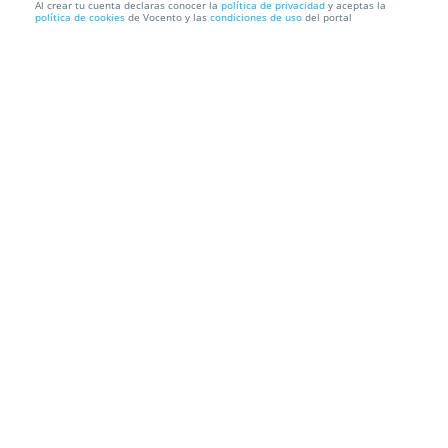
Al crear tu cuenta declaras conocer la
política de privacidad
y aceptas la
política de cookies
de Vocento y las
condiciones de uso
del portal
Curso online Auditor interno de la norma ISO 45001
2018
ILABORA FORMACION
Información local
Condiciones