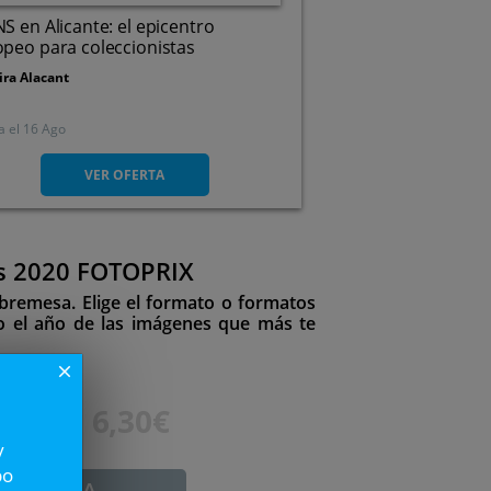
S en Alicante: el epicentro
peo para coleccionistas
ira Alacant
a el
16 Ago
Carretera N-340, Km 731,
3320. Elche/elx. Alicante
VER OFERTA
os 2020 FOTOPRIX
obremesa. Elige el formato o formatos
do el año de las imágenes que más te
close
18€
6,30€
y
po
ADUCADA