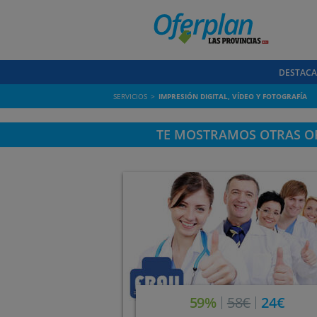
DESTAC
SERVICIOS
IMPRESIÓN DIGITAL, VÍDEO Y FOTOGRAFÍA
TE MOSTRAMOS OTRAS OF
59%
58€
24€