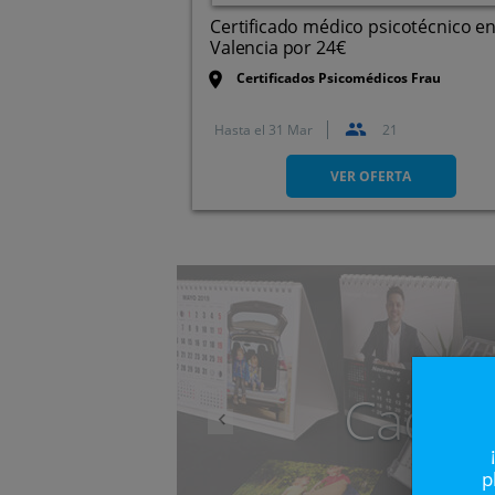
Certificado médico psicotécnico e
Valencia por 24€
Certificados Psicomédicos Frau
Hasta el
31 Mar
21
C/ Mora de Rubielos, 14
(Valencia)
VER OFERTA
Anterior
Caduc
p