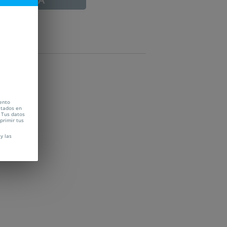
cento
citados en
 Tus datos
uprimir tus
y las